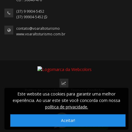
(37) 9 9904-5452
(37) 99904-5452
contato@voaraltoturismo
www.voaraltoturismo.com.br
Política de privacidade
|
Termos e Condições
Este website usa cookies para garantir uma melhor
2022 © Todos os direitos reservados.
experiência. Ao usar este site você concorda com nossa
política de privacidade.
Aceitar!