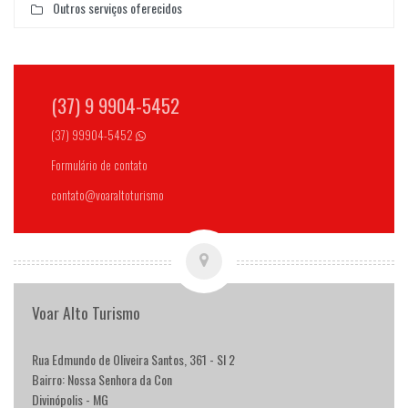
Outros serviços oferecidos
(37) 9 9904-5452
(37) 99904-5452
Formulário de contato
contato@voaraltoturismo
Voar Alto Turismo
Rua Edmundo de Oliveira Santos, 361 - Sl 2
Bairro: Nossa Senhora da Con
Divinópolis - MG