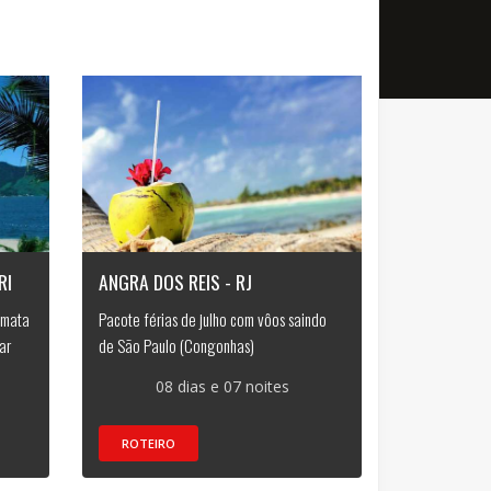
RI
ANGRA DOS REIS - RJ
 mata
Pacote férias de julho com vôos saindo
ar
de São Paulo (Congonhas)
08 dias e 07 noites
ROTEIRO