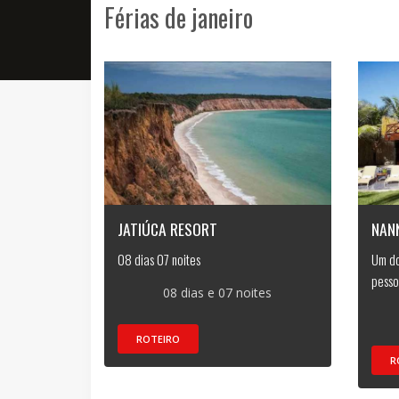
Férias de janeiro
JATIÚCA RESORT
NANN
08 dias 07 noites
Um do
pesso
08 dias e 07 noites
ROTEIRO
R