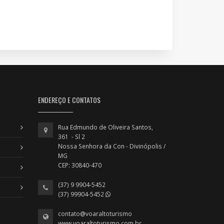
ENDEREÇO E CONTATOS
Rua Edmundo de Oliveira Santos,
361 - Sl 2
Nossa Senhora da Con - Divinópolis /
MG
CEP: 30840-470
(37) 9 9904-5452
(37) 99904-5452
contato@voaraltoturismo
www.voaraltoturismo.com.br