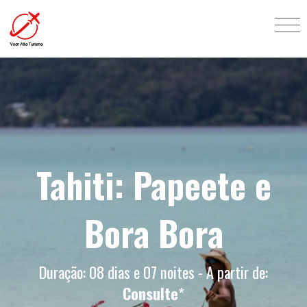
Tahiti: Papeete e
Bora Bora
Duração: 08 dias e 07 noites - A partir de:
Consulte
*