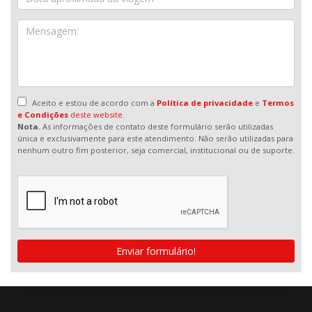
Aceito e estou de acordo com a
Política de privacidade
e
Termos
e Condições
deste website.
Nota.
As informações de contato deste formulário serão utilizadas
única e exclusivamente para este atendimento. Não serão utilizadas para
nenhum outro fim posterior, seja comercial, institucional ou de suporte.
Enviar formulário!